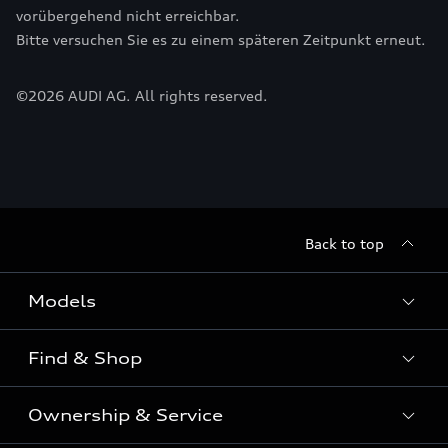
vorübergehend nicht erreichbar.
Bitte versuchen Sie es zu einem späteren Zeitpunkt erneut.
©
2026
AUDI AG. All rights reserved.
Back to top
Models
Find & Shop
View the range
SUV
Ownership & Service
Shop New Vehicles
Sportback